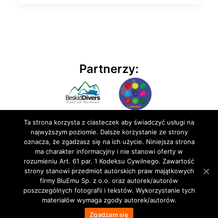
Partnerzy:
Ta strona korzysta z ciasteczek aby świadczyć usługi na
najwyższym poziomie. Dalsze korzystanie ze strony
oznacza, że zgadzasz się na ich użycie. Niniejsza strona
ma charakter informacyjny i nie stanowi oferty w
rozumieniu Art. 61 par. 1 Kodeksu Cywilnego. Zawartość
© 2020 BluEmu sp. z o.o. Wszelkie prawa zastrzeżone
strony stanowi przedmiot autorskich praw majątkowych
firmy BluEmu Sp. z o.o. oraz autorek/autorów
poszczególnych fotografii i tekstów. Wykorzystanie tych
materiałów wymaga zgody autorek/autorów.
Zgadzam się