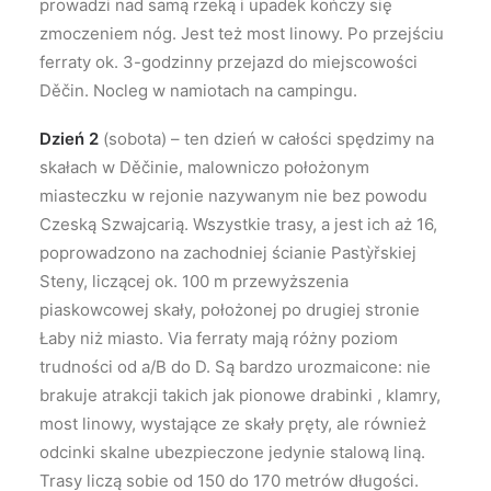
prowadzi nad samą rzeką i upadek kończy się
zmoczeniem nóg. Jest też most linowy. Po przejściu
ferraty ok. 3-godzinny przejazd do miejscowości
Děčin. Nocleg w namiotach na campingu.
Dzień 2
(sobota) – ten dzień w całości spędzimy na
skałach w Děčinie, malowniczo położonym
miasteczku w rejonie nazywanym nie bez powodu
Czeską Szwajcarią. Wszystkie trasy, a jest ich aż 16,
poprowadzono na zachodniej ścianie Pastỳřskiej
Steny, liczącej ok. 100 m przewyższenia
piaskowcowej skały, położonej po drugiej stronie
Łaby niż miasto. Via ferraty mają różny poziom
trudności od a/B do D. Są bardzo urozmaicone: nie
brakuje atrakcji takich jak pionowe drabinki , klamry,
most linowy, wystające ze skały pręty, ale również
odcinki skalne ubezpieczone jedynie stalową liną.
Trasy liczą sobie od 150 do 170 metrów długości.