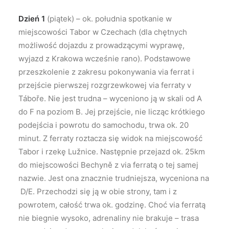
Dzień 1
(piątek) – ok. południa spotkanie w
miejscowości Tabor w Czechach (dla chętnych
możliwość dojazdu z prowadzącymi wyprawę,
wyjazd z Krakowa wcześnie rano). Podstawowe
przeszkolenie z zakresu pokonywania via ferrat i
przejście pierwszej rozgrzewkowej via ferraty v
Táboře. Nie jest trudna – wyceniono ją w skali od A
do F na poziom B. Jej przejście, nie licząc krótkiego
podejścia i powrotu do samochodu, trwa ok. 20
minut. Z ferraty roztacza się widok na miejscowość
Tabor i rzekę Lužnice. Następnie przejazd ok. 25km
do miejscowości Bechyně z via ferratą o tej samej
nazwie. Jest ona znacznie trudniejsza, wyceniona na
D/E. Przechodzi się ją w obie strony, tam i z
powrotem, całość trwa ok. godzinę. Choć via ferratą
nie biegnie wysoko, adrenaliny nie brakuje – trasa