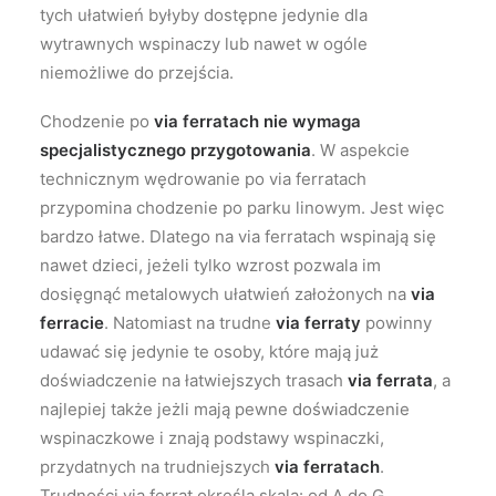
tych ułatwień byłyby dostępne jedynie dla
wytrawnych wspinaczy lub nawet w ogóle
niemożliwe do przejścia.
Chodzenie po
via ferratach
nie wymaga
specjalistycznego przygotowania
. W aspekcie
technicznym wędrowanie po via ferratach
przypomina chodzenie po parku linowym. Jest więc
bardzo łatwe. Dlatego na via ferratach wspinają się
nawet dzieci, jeżeli tylko wzrost pozwala im
dosięgnąć metalowych ułatwień założonych na
via
ferracie
. Natomiast na trudne
via ferraty
powinny
udawać się jedynie te osoby, które mają już
doświadczenie na łatwiejszych trasach
via ferrata
, a
najlepiej także jeżli mają pewne doświadczenie
wspinaczkowe i znają podstawy wspinaczki,
przydatnych na trudniejszych
via ferratach
.
Trudności via ferrat określa skala: od A do G.