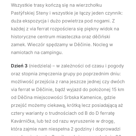
Wszystkie trasy kończą się na wierzchołku
Pastỳřskiej Steny i wszystkie je łączy jeden czynnik:
duża ekspozycja i dużo powietrza pod nogami. Z
każdej z via ferrat rozpościera się piękny widok na
historyczne centrum miasteczka oraz děčiński
zamek. Wieczór spędzamy w Děčinie. Nocleg w
namiotach na campingu.
Dzień 3
(niedziela) – w zależności od czasu i pogody
oraz stopnia zmęczenia grupy po poprzednim dniu:
możliwość przejścia z rana jeszcze jednej czy dwóch
via ferrat w Děčinie, bądź wyjazd do położonej 15 km
od Děčina miejscowości Srbska Kamenice, gdzie
przejść możemy ciekawą, krótką lecz posiadającą aż
cztery warianty o trudnościach od B do D ferratę
Kavárnička, lub też od razu wyruszenie w drogę,
która zajmie nam niespełna 2 godziny i doprowadzi