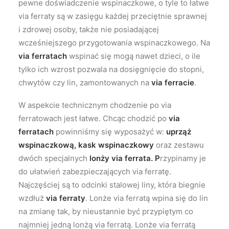
pewne doświadczenie wspinaczkowe, o tyle to łatwe
via ferraty są w zasięgu każdej przeciętnie sprawnej
i zdrowej osoby, także nie posiadającej
wcześniejszego przygotowania wspinaczkowego. Na
via ferratach
wspinać się mogą nawet dzieci, o ile
tylko ich wzrost pozwala na dosięgnięcie do stopni,
chwytów czy lin, zamontowanych na
via ferracie
.
W aspekcie technicznym chodzenie po via
ferratowach jest łatwe. Chcąc chodzić po
via
ferratach
powinniśmy się wyposażyć w:
uprząż
wspinaczkową, kask wspinaczkowy
oraz zestawu
dwóch specjalnych
lonży via ferrata. P
rzypinamy je
do ułatwień zabezpieczających via ferratę.
Najczęściej są to odcinki stalowej liny, która biegnie
wzdłuż
via ferraty
. Lonże via ferratą wpina się do lin
na zmianę tak, by nieustannie być przypiętym co
najmniej jedną lonżą via ferratą. Lonże via ferratą