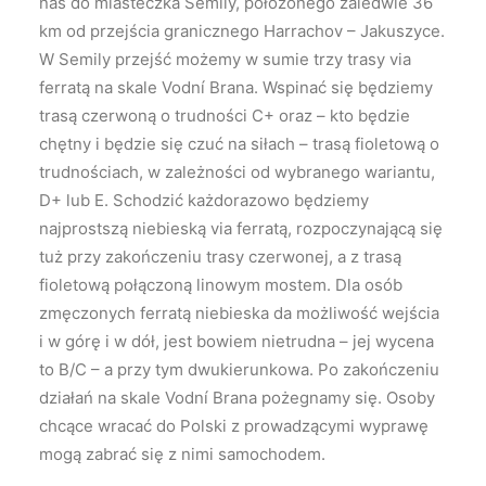
nas do miasteczka Semily, położonego zaledwie 36
km od przejścia granicznego Harrachov – Jakuszyce.
W Semily przejść możemy w sumie trzy trasy via
ferratą na skale Vodní Brana. Wspinać się będziemy
trasą czerwoną o trudności C+ oraz – kto będzie
chętny i będzie się czuć na siłach – trasą fioletową o
trudnościach, w zależności od wybranego wariantu,
D+ lub E. Schodzić każdorazowo będziemy
najprostszą niebieską via ferratą, rozpoczynającą się
tuż przy zakończeniu trasy czerwonej, a z trasą
fioletową połączoną linowym mostem. Dla osób
zmęczonych ferratą niebieska da możliwość wejścia
i w górę i w dół, jest bowiem nietrudna – jej wycena
to B/C – a przy tym dwukierunkowa. Po zakończeniu
działań na skale Vodní Brana pożegnamy się. Osoby
chcące wracać do Polski z prowadzącymi wyprawę
mogą zabrać się z nimi samochodem.