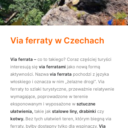
Via ferraty w Czechach
Via ferrata –
co to takiego? Coraz częściej turyści
interesują się
via ferratami
jako nową formą
aktywności. Nazwa
via ferrata
pochodzi z języka
włoskiego i oznacza w nim „żelazne drogi”. Via
ferraty to szlaki turystyczne, przeważnie relatywnie
wymagające, poprowadzone w terenie
eksponowanym i wyposażone w
sztuczne
ułatwienia,
takie jak
stalowe liny,
drabinki
czy
kotwy.
Bez tych ułatwień teren, którym biegną via
ferraty, byłby dostępny tylko dla wspinaczy.
Via