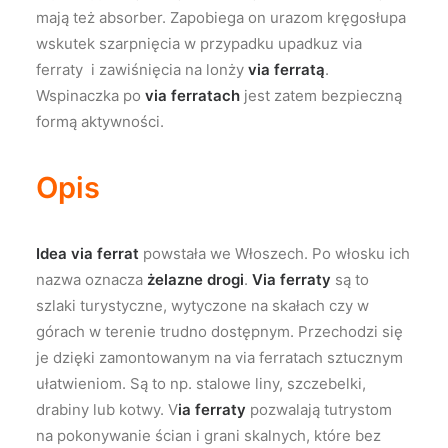
mają też absorber. Zapobiega on urazom kręgosłupa
wskutek szarpnięcia w przypadku upadkuz via
ferraty i zawiśnięcia na lonży
via ferratą
.
Wspinaczka po
via ferratach
jest zatem bezpieczną
formą aktywności.
Opis
Idea via ferrat
powstała we Włoszech. Po włosku ich
nazwa oznacza
żelazne drogi
.
Via ferraty
są to
szlaki turystyczne, wytyczone na skałach czy w
górach w terenie trudno dostępnym. Przechodzi się
je dzięki zamontowanym na via ferratach sztucznym
ułatwieniom. Są to np. stalowe liny, szczebelki,
drabiny lub kotwy. V
ia ferraty
pozwalają tutrystom
na pokonywanie ścian i grani skalnych, które bez