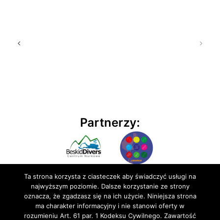
Partnerzy:
Ta strona korzysta z ciasteczek aby świadczyć usługi na
najwyższym poziomie. Dalsze korzystanie ze strony
oznacza, że zgadzasz się na ich użycie. Niniejsza strona
ma charakter informacyjny i nie stanowi oferty w
rozumieniu Art. 61 par. 1 Kodeksu Cywilnego. Zawartość