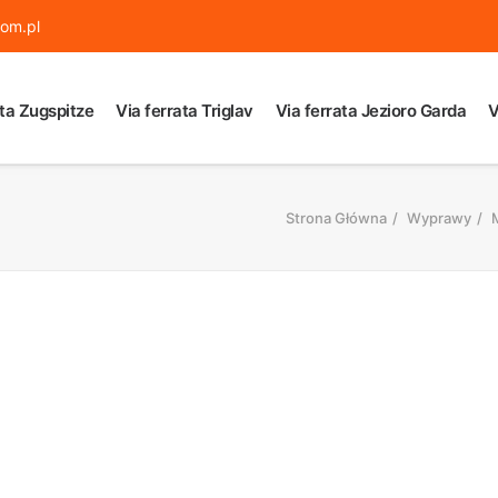
om.pl
ata Zugspitze
Via ferrata Triglav
Via ferrata Jezioro Garda
V
Strona Główna
Wyprawy