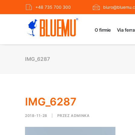
+48 735 700 300
biuro@bluemu.c
O firmie
Via ferr
IMG_6287
IMG_6287
2018-11-28
|
PRZEZ
ADMINKA