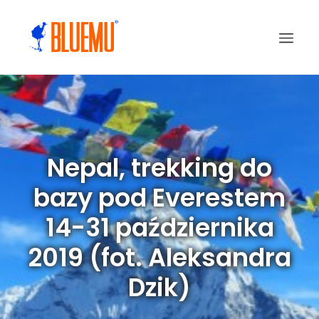
Nepal, trekking do
bazy pod Everestem
14-31 października
2019 (fot. Aleksandra
Dzik)