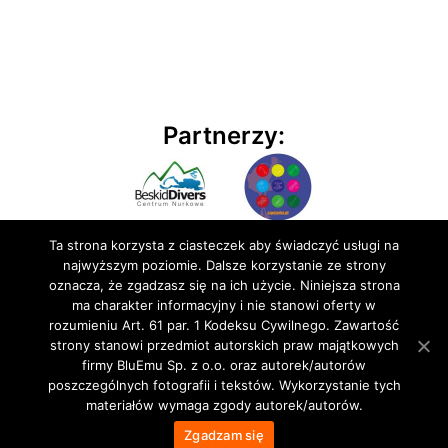
Partnerzy:
Ta strona korzysta z ciasteczek aby świadczyć usługi na
najwyższym poziomie. Dalsze korzystanie ze strony
oznacza, że zgadzasz się na ich użycie. Niniejsza strona
ma charakter informacyjny i nie stanowi oferty w
rozumieniu Art. 61 par. 1 Kodeksu Cywilnego. Zawartość
© 2020 BluEmu sp. z o.o. Wszelkie prawa zastrzeżone
strony stanowi przedmiot autorskich praw majątkowych
firmy BluEmu Sp. z o.o. oraz autorek/autorów
poszczególnych fotografii i tekstów. Wykorzystanie tych
materiałów wymaga zgody autorek/autorów.
Zgadzam się