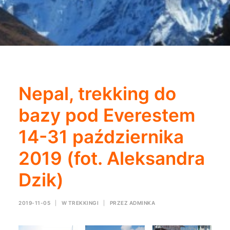
Nepal, trekking do
bazy pod Everestem
14-31 października
2019 (fot. Aleksandra
Dzik)
2019-11-05
|
W
TREKKINGI
|
PRZEZ
ADMINKA