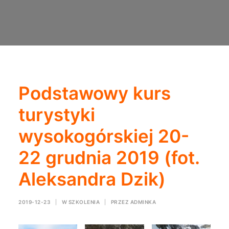
Podstawowy kurs
turystyki
wysokogórskiej 20-
22 grudnia 2019 (fot.
Aleksandra Dzik)
2019-12-23
|
W
SZKOLENIA
|
PRZEZ
ADMINKA