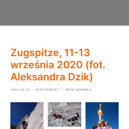
Zugspitze, 11-13
września 2020 (fot.
Aleksandra Dzik)
2020-09-15
|
W
VIA FERRATY
|
PRZEZ
ADMINKA