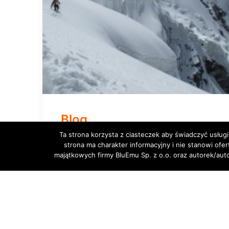
Blog
Ta strona korzysta z ciasteczek aby świadczyć usługi
strona ma charakter informacyjny i nie stanowi ofe
majątkowych firmy BluEmu Sp. z o.o. oraz autorek/au
VIEW MORE