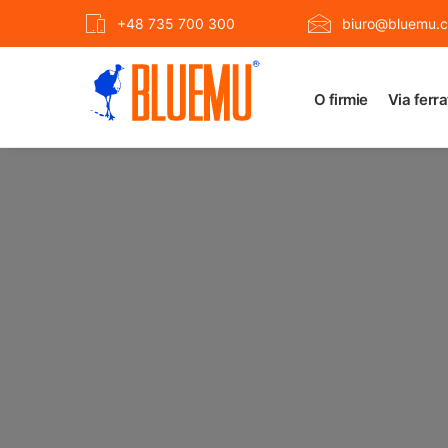
+48 735 700 300
biuro@bluemu.c
O firmie
Via ferr