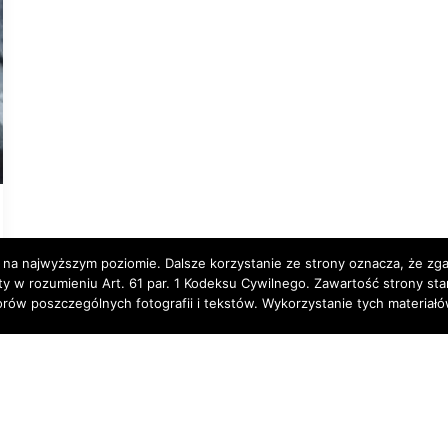
 na najwyższym poziomie. Dalsze korzystanie ze strony oznacza, że zgad
rty w rozumieniu Art. 61 par. 1 Kodeksu Cywilnego. Zawartość strony st
torów poszczególnych fotografii i tekstów. Wykorzystanie tych materia