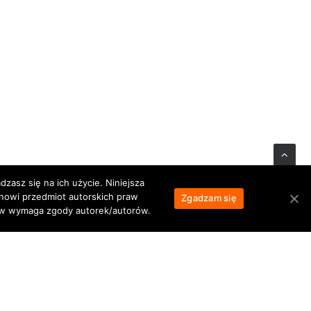
zasz się na ich użycie. Niniejsza
anowi przedmiot autorskich praw
Zgadzam się
łów wymaga zgody autorek/autorów.